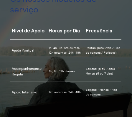
serviço
Nível de Apoio
Horas por Dia
Frequência
1h, 4h, 8h, 12h diurnas,
Pontual (Dias úteis / Fins
Ajuda Pontual
12h noturnas, 24h, 48h
de semana / Feriados)
Acompanhamento
Semanal (5 ou 7 dias) ·
4h, 8h, 12h diurnas
Mensal (5 ou 7 dias)
Regular
Semanal · Mensal · Fins
Apoio Intensivo
12h noturnas, 24h, 48h
de semana