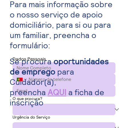
Para mais informação sobre
o nosso serviço de apoio
domiciliário, para si ou para
um familiar, preencha o
formulário:
Dados Pessoais
Se procura
oportunidades
de emprego
para
Cuidador(a),
preencha
AQUI
a ficha de
O que procura?
inscrição
Urgência do Serviço