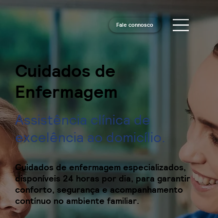
Fale connosco
Cuidados de
Enfermagem
Assistência clínica de
excelência ao domicílio.
Cuidados de enfermagem especializados,
disponíveis 24 horas por dia, para garantir
conforto, segurança e acompanhamento
contínuo no ambiente familiar.