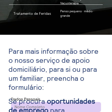
Vacuoterapia
Penso pequeno · médio ·
Tratamento de Feridas
grande
Para mais informação sobre
o nosso serviço de apoio
domiciliário, para si ou para
um familiar, preencha o
formulário:
Dados Pessoais
Se procura
oportunidades
de emprego
para