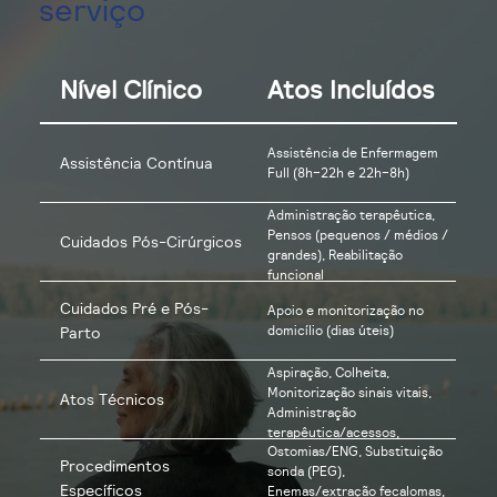
serviço
Nível Clínico
Atos Incluídos
Assistência de Enfermagem
Assistência Contínua
Full (8h–22h e 22h–8h)
Administração terapêutica,
Pensos (pequenos / médios /
Cuidados Pós-Cirúrgicos
grandes), Reabilitação
funcional
Cuidados Pré e Pós-
Apoio e monitorização no
domicílio (dias úteis)
Parto
Aspiração, Colheita,
Monitorização sinais vitais,
Atos Técnicos
Administração
terapêutica/acessos,
Ostomias/ENG, Substituição
Assistência de enfermagem
Procedimentos
sonda (PEG),
ao domicílio
Específicos
Enemas/extração fecalomas,