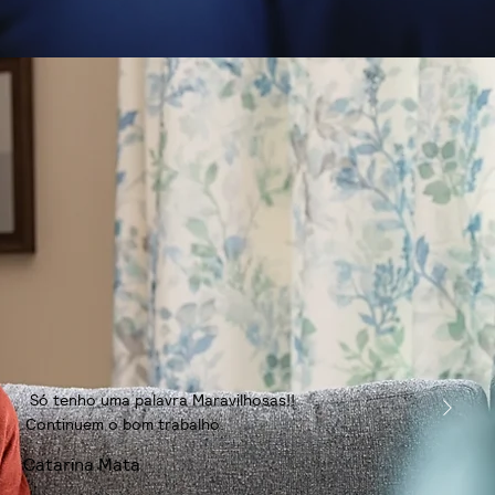
Só tenho uma palavra Maravilhosas!!
Continuem o bom trabalho.
Catarina Mata