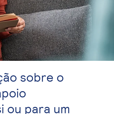
ção sobre o
apoio
si ou para um