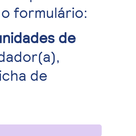
 o formulário:
unidades de
dador(a),
icha de