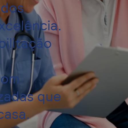
ados
xcelência.
ilitação
com
izadas que
casa.