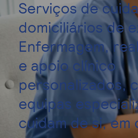
Serviços de cuid
domiciliários de e
Enfermagem, reab
e apoio clínico
personalizados, 
equipas especial
cuidam de si, em 