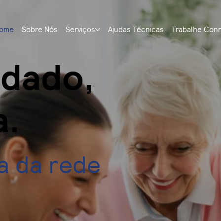
ome
Sobre Nós
Serviços
Ajudas Técnicas
Trabalhe Con
idado,
a.
a da rede