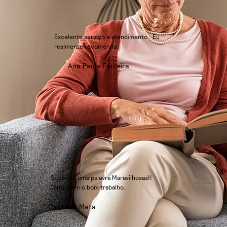
Excelente serviço e atendimento. Eu
realmente recomendo.
Ana Paula Ferreira
Só tenho uma palavra Maravilhosas!!
Continuem o bom trabalho.
Catarina Mata