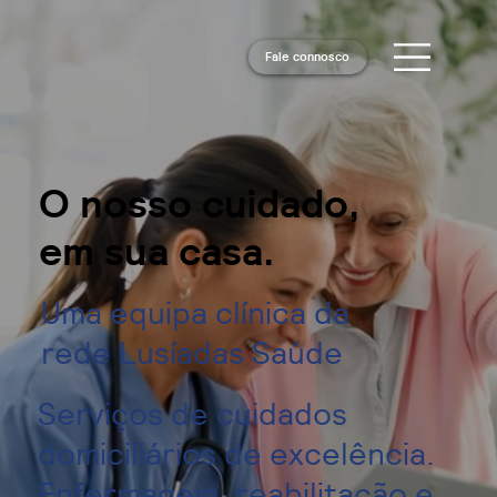
Fale connosco
O nosso cuidado,
em sua casa.
Uma equipa clínica da
rede Lusíadas Saúde
Serviços de cuidados
domiciliários de excelência.
Enfermagem, reabilitação e